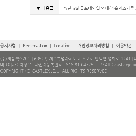
▼ 다음글
25년 6월 골프예약일 안내(캐슬렉스제주 
공지사항
|
Rerservation
|
Location
|
개인정보처리방침
|
이용약관
(주)캐슬렉스제주 | 63523) 제주특별자치도 서귀포시 안덕면 평화로 1241 | 대표
대표이사 : 이성무 | 사업자등록번호 : 616-81-04775 | E-MAIL : castlexjeju@
COPYRIGHT (C) CASTLEX JEJU. ALL RIGHTS RESERVED.