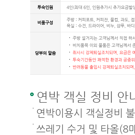
투숙인원
4인(최대 6인, 인원추가시 추가요금발생
주방 : 커피포트, 커피잔, 물컵, 과도, 
비품구성
욕실 : 수건, 드라이어, 비누, 샴푸, 바
주방 설거지는 고객님께서 직접 하셔
비치품목 이외 물품은 고객님께서 
취사시 강제퇴실조치되며, 요금은 
당부의 말씀
투숙기간동안 쾌적한 환경과 공중위
반려동물 출입시 강제퇴실조치되며,
연박 객실 정비 안
연박이용시 객실정비 불
쓰레기 수거 및 타올(8매