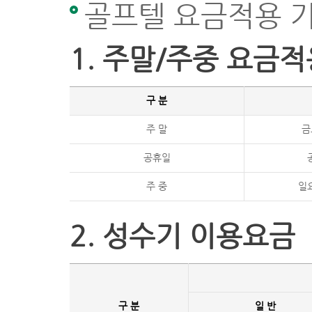
골프텔 요금적용 
1. 주말/주중 요금적
구 분
주 말
금
공휴일
주 중
일
2. 성수기 이용요금
구 분
일 반