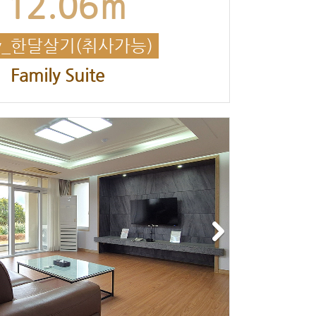
112.06㎡
y_한달살기(취사가능)
Family Suite