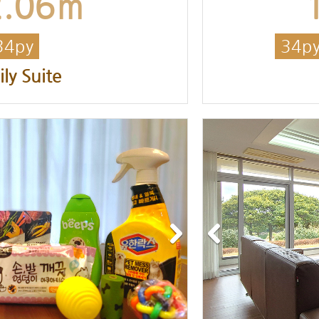
2.06㎡
34py
34p
ly Suite