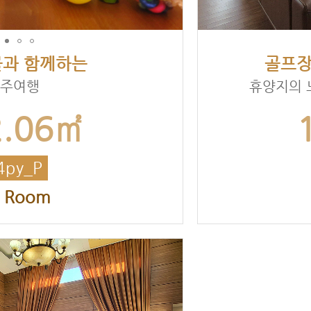
과 함께하는
골프장
주여행
휴양지의 
2.06㎡
4py_P
t Room