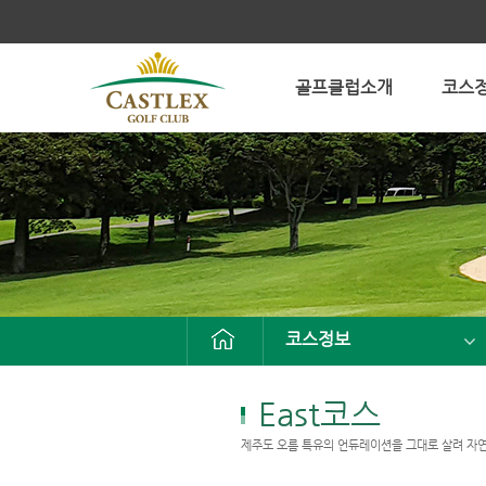
골프클럽소개
코스
코스정보
East코스
제주도 오름 특유의 언듀레이션을 그대로 살려 자