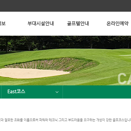
정보
부대시설안내
골프텔안내
온라인예약
C
East코스
연과 절묘한 조화를 이룸으로써 파워와 테크닉 그리고 부드러움을 요구하는 개성이 강한 골프코스입니