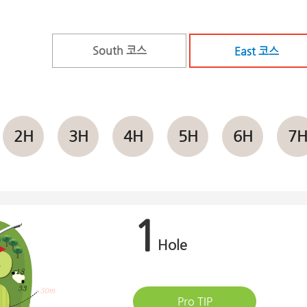
South 코스
East 코스
2H
3H
4H
5H
6H
7
1
Hole
Pro TIP