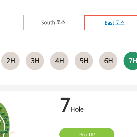
South 코스
East 코스
2H
3H
4H
5H
6H
7
7
Hole
Pro TIP