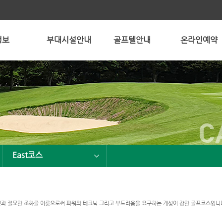
정보
부대시설안내
골프텔안내
온라인예약
C
East코스
연과 절묘한 조화를 이룸으로써 파워와 테크닉 그리고 부드러움을 요구하는 개성이 강한 골프코스입니