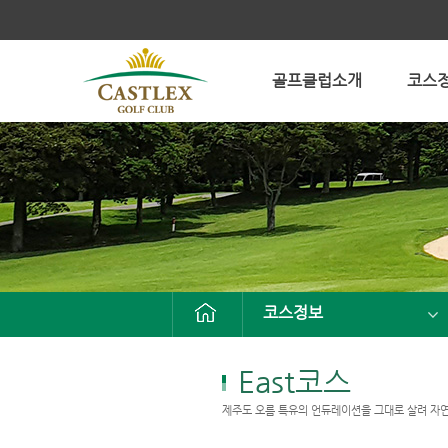
골프클럽소개
코스
코스정보
East코스
제주도 오름 특유의 언듀레이션을 그대로 살려 자