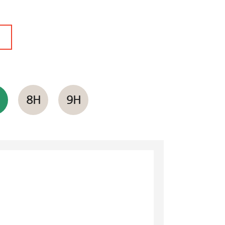
H
8H
9H